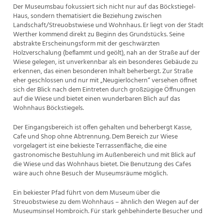
Der Museumsbau fokussiert sich nicht nur auf das Böckstiegel-
Haus, sondern thematisiert die Beziehung zwischen
Landschaft/Streuobstwiese und Wohnhaus. Er liegt von der Stadt
Werther kommend direkt zu Beginn des Grundstücks. Seine
abstrakte Erscheinungsform mit der geschwärzten
Holzverschalung (beflammt und geölt), nah an der Straße auf der
Wiese gelegen, ist unverkennbar als ein besonderes Gebäude zu
erkennen, das einen besonderen Inhalt beherbergt. Zur Straße
eher geschlossen und nur mit „Neugierlöchern“ versehen öffnet
sich der Blick nach dem Eintreten durch großzügige Öffnungen
auf die Wiese und bietet einen wunderbaren Blich auf das
Wohnhaus Böckstiegels.
Der Eingangsbereich ist offen gehalten und beherbergt Kasse,
Cafe und Shop ohne Abtrennung. Dem Bereich zur Wiese
vorgelagert ist eine bekieste Terrassenfläche, die eine
gastronomische Bestuhlung im Außenbereich und mit Blick auf
die Wiese und das Wohnhaus bietet. Die Benutzung des Cafes
wäre auch ohne Besuch der Museumsräume möglich.
Ein bekiester Pfad führt von dem Museum über die
Streuobstwiese zu dem Wohnhaus – ähnlich den Wegen auf der
Museumsinsel Hombroich. Für stark gehbehinderte Besucher und