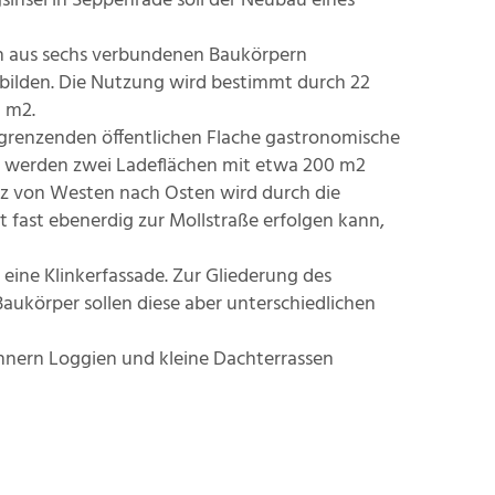
insel in Seppenrade soll der Neubau eines
ch aus sechs verbundenen Baukörpern
bilden. Die Nutzung wird bestimmt durch 22
 m2.
ngrenzenden öffentlichen Flache gastronomische
 werden zwei Ladeflächen mit etwa 200 m2
tz von Westen nach Osten wird durch die
rt fast ebenerdig zur Mollstraße erfolgen kann,
eine Klinkerfassade. Zur Gliederung des
aukörper sollen diese aber unterschiedlichen
ohnern Loggien und kleine Dachterrassen