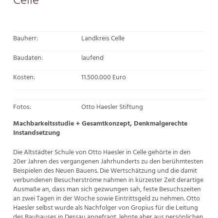
Celle
Bauherr:
Landkreis Celle
Baudaten:
laufend
Kosten:
11.500.000 Euro
Fotos:
Otto Haesler Stiftung
Machbarkeitsstudie + Gesamtkonzept, Denkmalgerechte
Instandsetzung
Die Altstädter Schule von Otto Haesler in Celle gehörte in den
20er Jahren des vergangenen Jahrhunderts zu den berühmtesten
Beispielen des Neuen Bauens. Die Wertschätzung und die damit
verbundenen Besucherströme nahmen in kürzester Zeit derartige
Ausmaße an, dass man sich gezwungen sah, feste Besuchszeiten
an zwei Tagen in der Woche sowie Eintrittsgeld zu nehmen. Otto
Haesler selbst wurde als Nachfolger von Gropius für die Leitung
des Bauhauses in Dessau angefragt, lehnte aber aus persönlichen