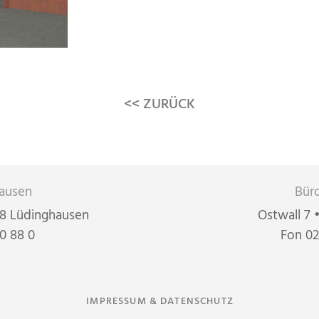
<< ZURÜCK
ausen
Bür
48 Lüdinghausen
Ostwall 7
0 88 0
Fon 02
IMPRESSUM & DATENSCHUTZ