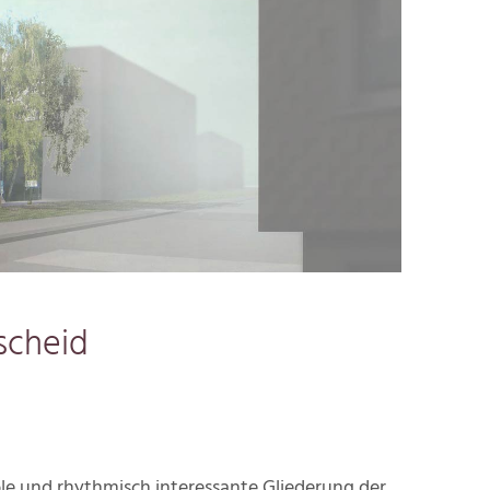
scheid
ble und rhythmisch interessante Gliederung der