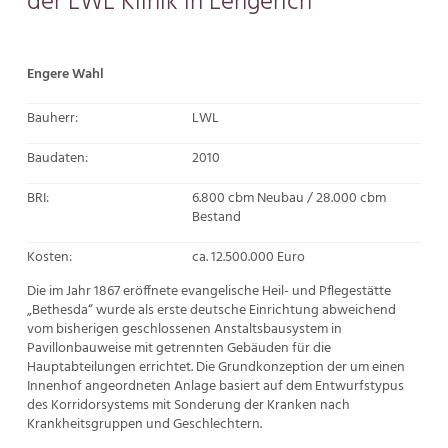
der LWL Klinik in Lengerich
Engere Wahl
Bauherr:
LWL
Baudaten:
2010
BRI:
6.800 cbm Neubau / 28.000 cbm
Bestand
Kosten:
ca. 12.500.000 Euro
Die im Jahr 1867 eröffnete evangelische Heil- und Pflegestätte
„Bethesda“ wurde als erste deutsche Einrichtung abweichend
vom bisherigen geschlossenen Anstaltsbausystem in
Pavillonbauweise mit getrennten Gebäuden für die
Hauptabteilungen errichtet. Die Grundkonzeption der um einen
Innenhof angeordneten Anlage basiert auf dem Entwurfstypus
des Korridorsystems mit Sonderung der Kranken nach
Krankheitsgruppen und Geschlechtern.